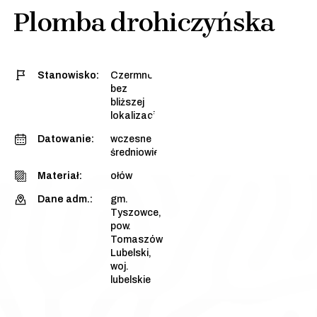
Plomba drohiczyńska
Stanowisko:
Czermno,
bez
bliższej
lokalizacji
Datowanie:
wczesne
średniowiecze
Materiał:
ołów
Dane adm.:
gm.
Tyszowce,
pow.
Tomaszów
Lubelski,
woj.
lubelskie