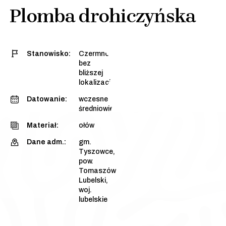
Plomba drohiczyńska
Stanowisko:
Czermno,
bez
bliższej
lokalizacji
Datowanie:
wczesne
średniowiecze
Materiał:
ołów
Dane adm.:
gm.
Tyszowce,
pow.
Tomaszów
Lubelski,
woj.
lubelskie