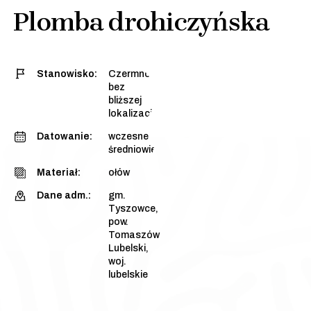
Plomba drohiczyńska
Stanowisko:
Czermno,
bez
bliższej
lokalizacji
Datowanie:
wczesne
średniowiecze
Materiał:
ołów
Dane adm.:
gm.
Tyszowce,
pow.
Tomaszów
Lubelski,
woj.
lubelskie