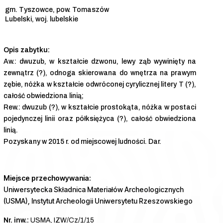
gm. Tyszowce, pow. Tomaszów
Lubelski, woj. lubelskie
Aw.: dwuzub, w kształcie dzwonu, lewy ząb wywinięty na
zewnątrz (?), odnoga skierowana do wnętrza na prawym
zębie, nóżka w kształcie odwróconej cyrylicznej litery T (?),
całość obwiedziona linią;
Rew.: dwuzub (?), w kształcie prostokąta, nóżka w postaci
pojedynczej linii oraz półksiężyca (?), całość obwiedziona
linią.
Pozyskany w 2015 r. od miejscowej ludności. Dar.
Miejsce przechowywania:
Uniwersytecka Składnica Materiałów Archeologicznych
(USMA), Instytut Archeologii Uniwersytetu Rzeszowskiego
Nr. inw.:
USMA, IZW/Cz/1/15