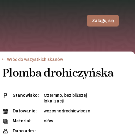
Zaloguj się
Wróć do wszystkich skanów
Plomba drohiczyńska
Stanowisko:
Czermno, bez bliższej
lokalizacji
Datowanie:
wczesne średniowiecze
Materiał:
ołów
Dane adm.: