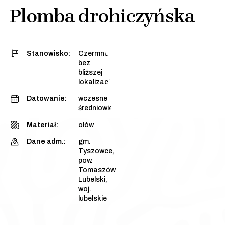
Plomba drohiczyńska
Stanowisko:
Czermno,
bez
bliższej
lokalizacji
Datowanie:
wczesne
średniowiecze
Materiał:
ołów
Dane adm.:
gm.
Tyszowce,
pow.
Tomaszów
Lubelski,
woj.
lubelskie