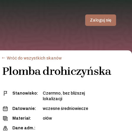
Zaloguj się
Wróć do wszystkich skanów
Plomba drohiczyńska
Stanowisko:
Czermno, bez bliższej
lokalizacji
Datowanie:
wczesne średniowiecze
Materiał:
ołów
Dane adm.: