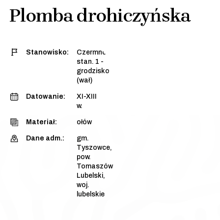
Plomba drohiczyńska
Stanowisko:
Czermno,
stan. 1 -
grodzisko
(wał)
Datowanie:
XI-XIII
w.
Materiał:
ołów
Dane adm.:
gm.
Tyszowce,
pow.
Tomaszów
Lubelski,
woj.
lubelskie