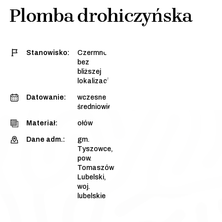
Plomba drohiczyńska
Stanowisko:
Czermno,
bez
bliższej
lokalizacji
Datowanie:
wczesne
średniowiecze
Materiał:
ołów
Dane adm.:
gm.
Tyszowce,
pow.
Tomaszów
Lubelski,
woj.
lubelskie