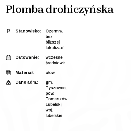
Plomba drohiczyńska
Stanowisko:
Czermno,
bez
bliższej
lokalizacji
Datowanie:
wczesne
średniowiecze
Materiał:
ołów
Dane adm.:
gm.
Tyszowce,
pow.
Tomaszów
Lubelski,
woj.
lubelskie