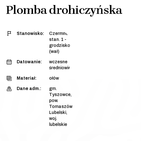
Plomba drohiczyńska
Stanowisko:
Czermno,
stan. 1 -
grodzisko
(wał)
Datowanie:
wczesne
średniowiecze
Materiał:
ołów
Dane adm.:
gm.
Tyszowce,
pow.
Tomaszów
Lubelski,
woj.
lubelskie