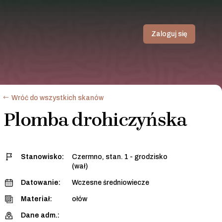
Zaloguj się
Wróć do wszystkich skanów
Plomba drohiczyńska
Stanowisko:
Czermno, stan. 1 - grodzisko
(wał)
Datowanie:
Wczesne średniowiecze
Materiał:
ołów
Dane adm.: