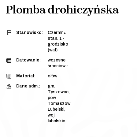
Plomba drohiczyńska
Stanowisko:
Czermno,
stan. 1 -
grodzisko
(wał)
Datowanie:
wczesne
średniowiecze
Materiał:
ołów
Dane adm.:
gm.
Tyszowce,
pow.
Tomaszów
Lubelski,
woj.
lubelskie