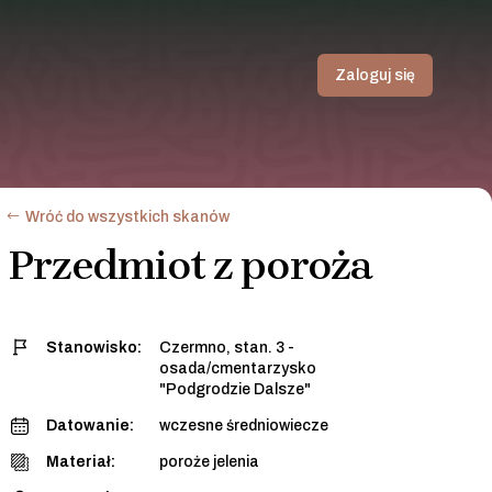
Zaloguj się
Wróć do wszystkich skanów
Przedmiot z poroża
Stanowisko:
Czermno, stan. 3 -
osada/cmentarzysko
"Podgrodzie Dalsze"
Datowanie:
wczesne średniowiecze
Materiał:
poroże jelenia