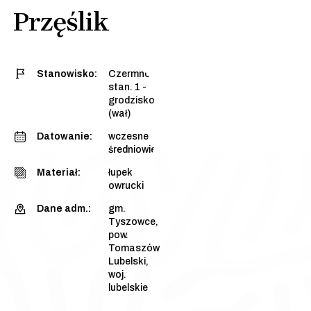
Przęślik
Stanowisko:
Czermno,
stan. 1 -
grodzisko
(wał)
Datowanie:
wczesne
średniowiecze
Materiał:
łupek
owrucki
Dane adm.:
gm.
Tyszowce,
pow.
Tomaszów
Lubelski,
woj.
lubelskie