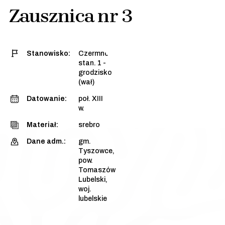
Zausznica nr 3
Stanowisko:
Czermno,
stan. 1 -
grodzisko
(wał)
Datowanie:
poł. XIII
w.
Materiał:
srebro
Dane adm.:
gm.
Tyszowce,
pow.
Tomaszów
Lubelski,
woj.
lubelskie