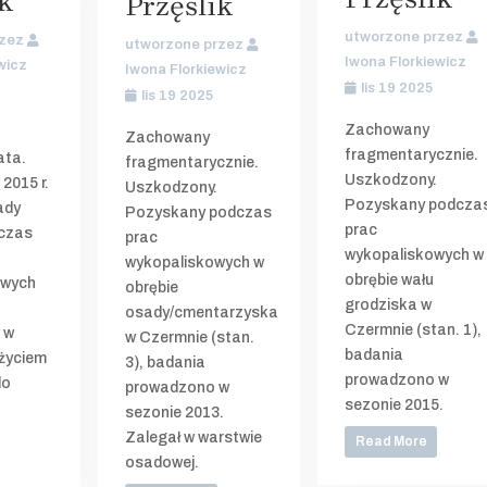
k
Przęślik
utworzone przez
rzez
utworzone przez
Iwona Florkiewicz
wicz
Iwona Florkiewicz
lis 19 2025
lis 19 2025
Zachowany
Zachowany
fragmentarycznie.
ata.
fragmentarycznie.
Uszkodzony.
2015 r.
Uszkodzony.
Pozyskany podcza
ady
Pozyskany podczas
prac
dczas
prac
wykopaliskowych w
wykopaliskowych w
obrębie wału
owych
obrębie
grodziska w
osady/cmentarzyska
Czermnie (stan. 1),
 w
w Czermnie (stan.
badania
życiem
3), badania
prowadzono w
do
prowadzono w
sezonie 2015.
sezonie 2013.
Zalegał w warstwie
Read More
osadowej.