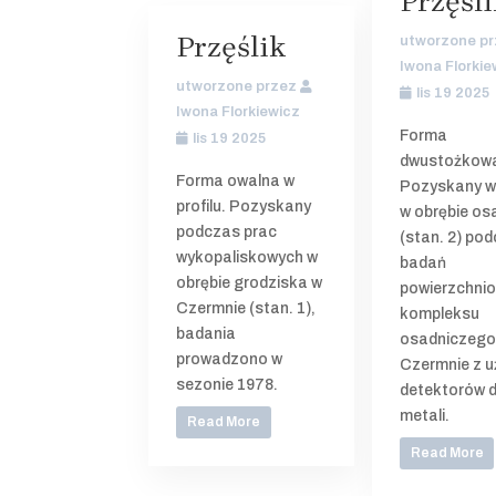
Przęśli
Przęślik
utworzone p
Iwona Florkie
utworzone przez
lis 19 2025
Iwona Florkiewicz
Forma
lis 19 2025
dwustożkow
Forma owalna w
Pozyskany w 
profilu. Pozyskany
w obrębie os
podczas prac
(stan. 2) po
wykopaliskowych w
badań
obrębie grodziska w
powierzchni
Czermnie (stan. 1),
kompleksu
badania
osadniczego
prowadzono w
Czermnie z u
sezonie 1978.
detektorów 
metali.
Read More
Read More