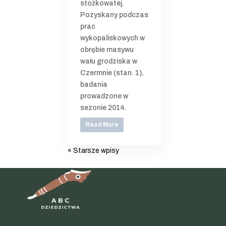
stożkowatej.
Pozyskany podczas
prac
wykopaliskowych w
obrębie masywu
wału grodziska w
Czermnie (stan. 1),
badania
prowadzone w
sezonie 2014.
Read More
« Starsze wpisy