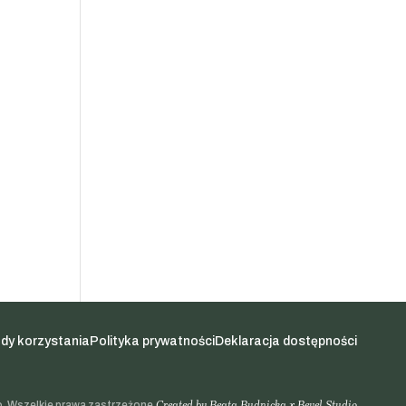
dy korzystania
Polityka prywatności
Deklaracja dostępności
Created by
Beata Budnicka x Bevel Studio
. Wszelkie prawa zastrzeżone.