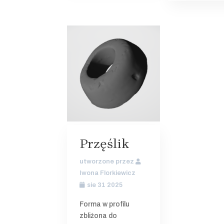
Przęślik
utworzone przez
Iwona Florkiewicz
sie 31 2025
Forma w profilu
zbliżona do